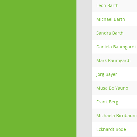
Leon Barth
Michael Barth
Sandra Barth
Daniela Baumgardt
Mark Baumgardt
Jörg Bayer
Musa Be Yauno
Frank Berg
Michaela Birnbaum
Eckhardt Bode