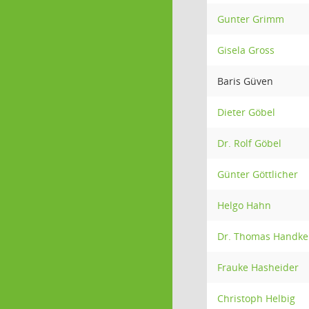
Gunter Grimm
Gisela Gross
Baris Güven
Dieter Göbel
Dr. Rolf Göbel
Günter Göttlicher
Helgo Hahn
Dr. Thomas Handke
Frauke Hasheider
Christoph Helbig