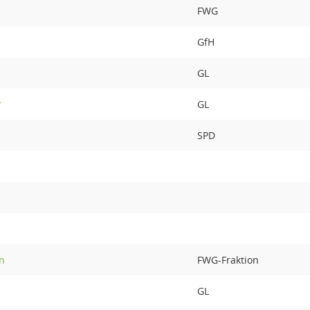
FWG
GfH
GL
r
GL
SPD
n
FWG-Fraktion
GL