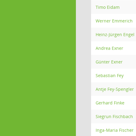
Timo Eidam
Werner Emmerich
Heinz-Jürgen Engel
Andrea Exner
Günter Exner
Sebastian Fey
Antje Fey-Spengler
Gerhard Finke
Siegrun Fischbach
Inga-Maria Fischer