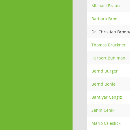
Michael Braun
Barbara Brod
Dr. Christian Brodo
Thomas Brückner
Herbert Buhlman
Bernd Bürger
Bernd Böhle
Bahtiyar Cengiz
Sahin Cenik
Mario Czieslick