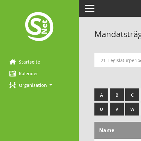
Toggle navigation
Mandatsträ
21. Legislaturperio
Startseite
Kalender
Organisation
A
B
C
U
V
W
Name