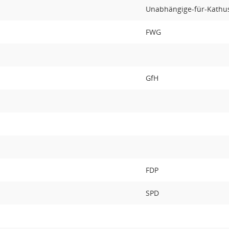
Unabhängige-für-Kathus
FWG
GfH
FDP
SPD