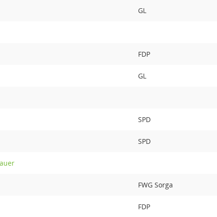
GL
FDP
GL
SPD
SPD
nauer
FWG Sorga
FDP