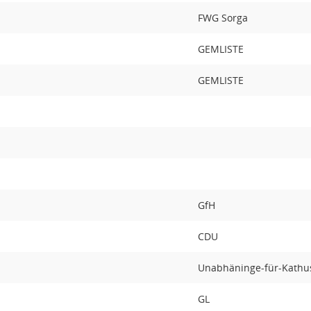
FWG Sorga
GEMLISTE
GEMLISTE
GfH
CDU
Unabhäninge-für-Kathus
GL