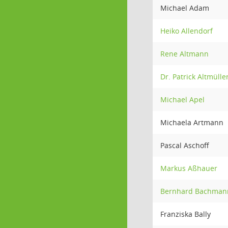
Michael Adam
Heiko Allendorf
Rene Altmann
Dr. Patrick Altmülle
Michael Apel
Michaela Artmann
Pascal Aschoff
Markus Aßhauer
Bernhard Bachman
Franziska Bally