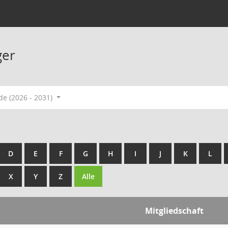
ger
de (2026 - 2031)
D
E
F
G
H
I
J
K
L
X
Y
Z
Alle
Mitgliedschaft