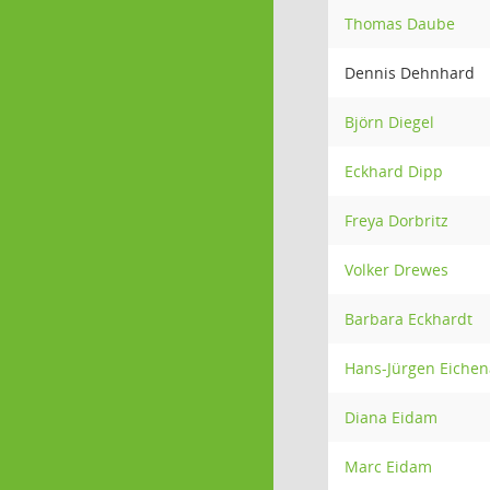
Thomas Daube
Dennis Dehnhard
Björn Diegel
Eckhard Dipp
Freya Dorbritz
Volker Drewes
Barbara Eckhardt
Hans-Jürgen Eiche
Diana Eidam
Marc Eidam