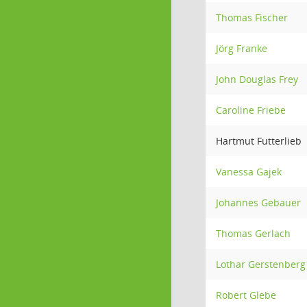
Thomas Fischer
Jörg Franke
John Douglas Frey
Caroline Friebe
Hartmut Futterlieb
Vanessa Gajek
Johannes Gebauer
Thomas Gerlach
Lothar Gerstenberg
Robert Glebe