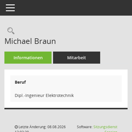
Toggle navigation
Rechercheauswahl
Michael Braun
Informationen
Mitarbeit
Beruf
Dipl.-Ingenieur Elektrotechnik
Letzte Änderung: 08.08.2026
Software:
Sitzungsdienst
(Wird in