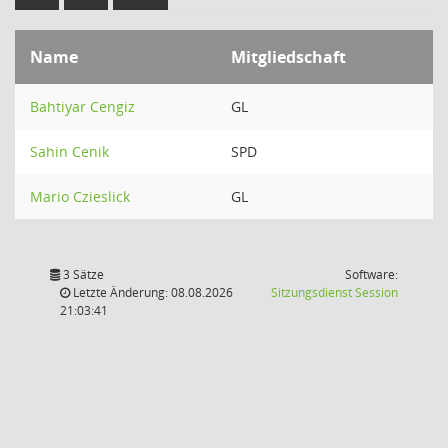
Name
Mitgliedschaft
Bahtiyar Cengiz
GL
Sahin Cenik
SPD
Mario Czieslick
GL
3 Sätze
Software:
(Wird in
Letzte Änderung: 08.08.2026
Sitzungsdienst
Session
21:03:41