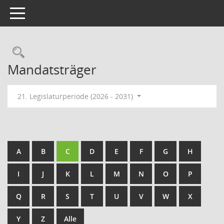
Toggle navigation
Rechercheauswahl
Mandatsträger
21. Legislaturperiode (2026 - 2031)
A
B
C
D
E
F
G
H
I
J
K
L
M
N
O
P
Q
R
S
T
U
V
W
X
Y
Z
Alle