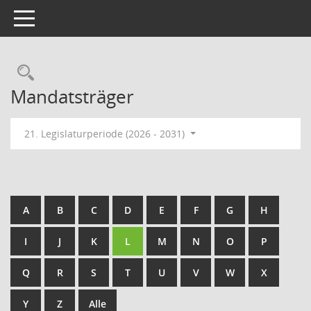
Toggle navigation
Rechercheauswahl
Mandatsträger
21. Legislaturperiode (2026 - 2031)
A
B
C
D
E
F
G
H
I
J
K
L
M
N
O
P
Q
R
S
T
U
V
W
X
Y
Z
Alle