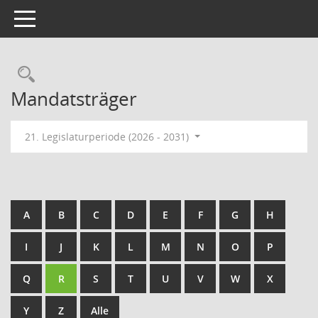
Toggle navigation
Rechercheauswahl
Mandatsträger
21. Legislaturperiode (2026 - 2031)
A
B
C
D
E
F
G
H
I
J
K
L
M
N
O
P
Q
R
S
T
U
V
W
X
Y
Z
Alle