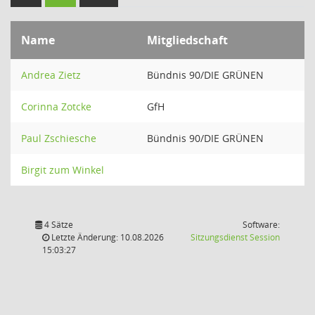
Name
Mitgliedschaft
Andrea Zietz
Bündnis 90/DIE GRÜNEN
Corinna Zotcke
GfH
Paul Zschiesche
Bündnis 90/DIE GRÜNEN
Birgit zum Winkel
4 Sätze
Software:
(Wird in
Letzte Änderung: 10.08.2026
Sitzungsdienst
Session
15:03:27