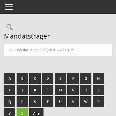
Toggle navigation
Rechercheauswahl
Mandatsträger
21. Legislaturperiode (2026 - 2031)
A
B
C
D
E
F
G
H
I
J
K
L
M
N
O
P
Q
R
S
T
U
V
W
X
Y
Z
Alle