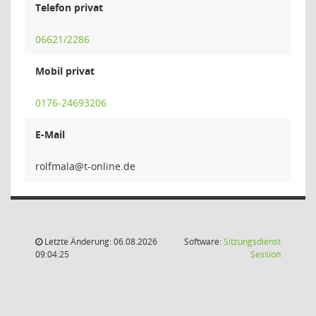
Telefon privat
06621/2286
Mobil privat
0176-24693206
E-Mail
alam
Letzte Änderung: 06.08.2026
Software:
Sitzungsdienst
(Wird in
09:04:25
Session