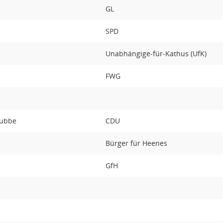
GL
SPD
Unabhängige-für-Kathus (UfK)
FWG
tubbe
CDU
Bürger für Heenes
GfH