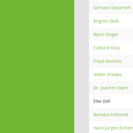
Gerhard Deiseroth
Brigitte Deiß
Björn Diegel
Eckhard Dipp
Freya Dorbritz
Volker Drewes
Dr. Joachim Dähn
Elke Döll
Barbara Eckhardt
Hans-Jürgen Eiche