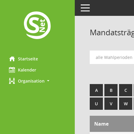
Toggle navigation
Mandatsträ
alle Wahlperioden
Startseite
Kalender
Organisation
A
B
C
U
V
W
Name