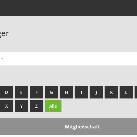
ger
D
E
F
G
H
I
J
K
L
X
Y
Z
Alle
Mitgliedschaft