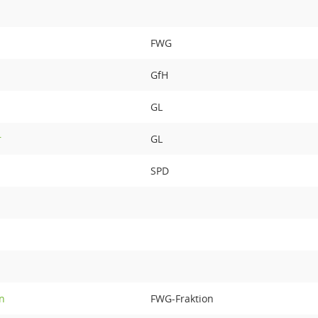
FWG
GfH
GL
r
GL
SPD
n
FWG-Fraktion