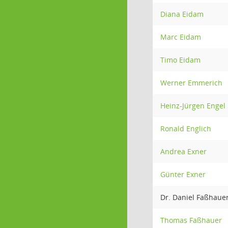
Diana Eidam
Marc Eidam
Timo Eidam
Werner Emmerich
Heinz-Jürgen Engel
Ronald Englich
Andrea Exner
Günter Exner
Dr. Daniel Faßhaue
Thomas Faßhauer