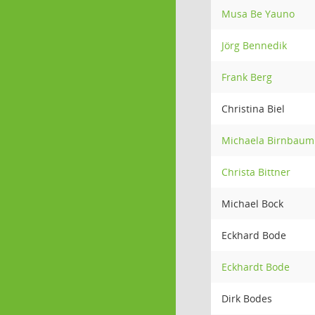
Musa Be Yauno
Jörg Bennedik
Frank Berg
Christina Biel
Michaela Birnbaum
Christa Bittner
Michael Bock
Eckhard Bode
Eckhardt Bode
Dirk Bodes