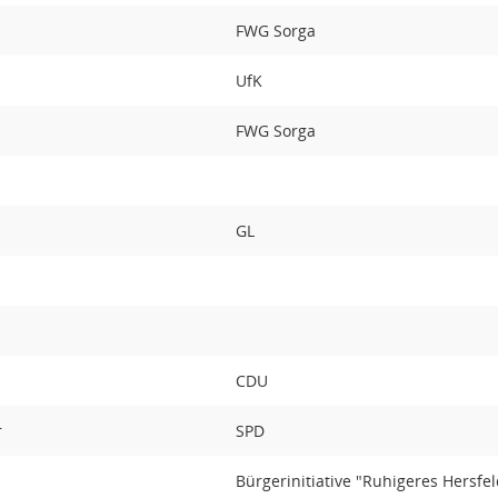
FWG Sorga
UfK
FWG Sorga
GL
CDU
r
SPD
Bürgerinitiative "Ruhigeres Hersfel