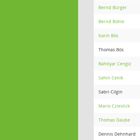
Bernd Bürger
Bernd Böhle
Karin Bös
Thomas Bös
Bahtiyar Cengiz
Sahin Cenik
Sabri Cilgin
Mario Czieslick
Thomas Daube
Dennis Dehnhard