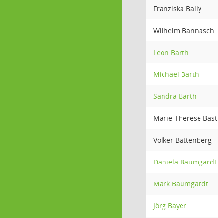
Franziska Bally
Wilhelm Bannasch
Leon Barth
Michael Barth
Sandra Barth
Marie-Therese Bas
Volker Battenberg
Daniela Baumgardt
Mark Baumgardt
Jörg Bayer