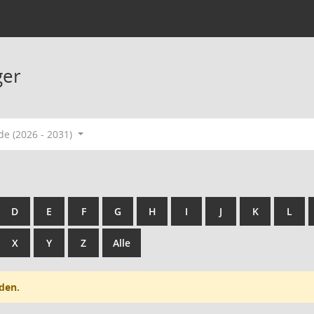
ger
de (2026 - 2031)
D
E
F
G
H
I
J
K
L
X
Y
Z
Alle
den.