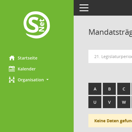
Toggle navigation
Mandatsträ
21. Legislaturperio
Startseite
Kalender
Organisation
A
B
C
U
V
W
Keine Daten gefun