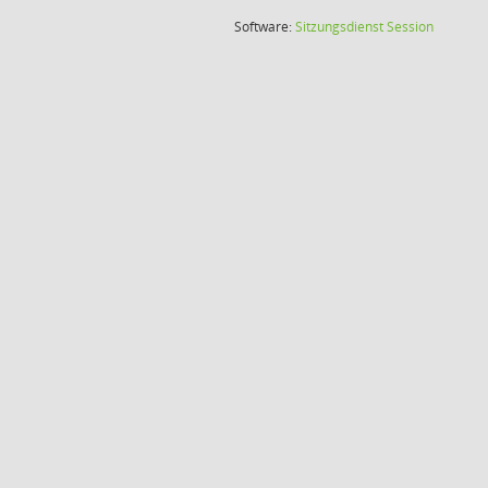
(Wird in
Software:
Sitzungsdienst
Session