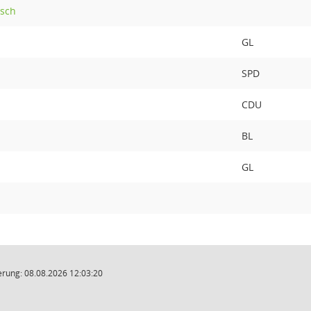
tsch
GL
SPD
CDU
BL
GL
rung: 08.08.2026 12:03:20