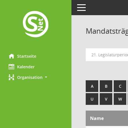
Toggle navigation
Mandatsträ
21. Legislaturperio
Startseite
Kalender
Organisation
A
B
C
U
V
W
Name