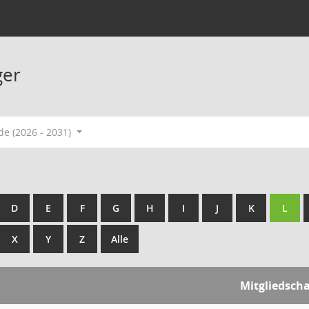
ger
de (2026 - 2031)
D
E
F
G
H
I
J
K
L
X
Y
Z
Alle
Mitgliedscha