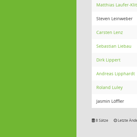
Matthias Laufer-Kli
Steven Leinweber
Carsten Lenz
Sebastian Liebau
Dirk Lippert
Andreas Lipphardt
Roland Luley
Jasmin Löffler
8 Sätze
Letzte Ände