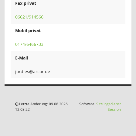
Fax privat
06621/914566
Mobil privat
0174/6466733
E-Mail
sei
Letzte Änderung: 09.08.2026
Software:
Sitzungsdienst
(Wird in
12:03:22
Session