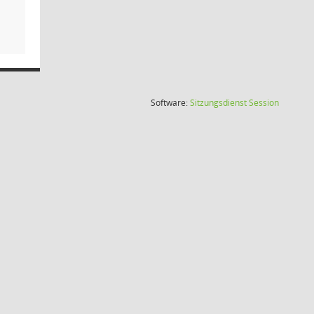
(Wird in
Software:
Sitzungsdienst
Session