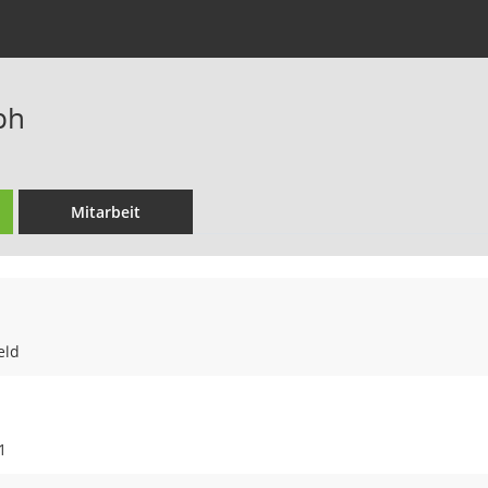
ph
Mitarbeit
eld
1