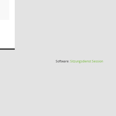
(Wird in
Software:
Sitzungsdienst
Session