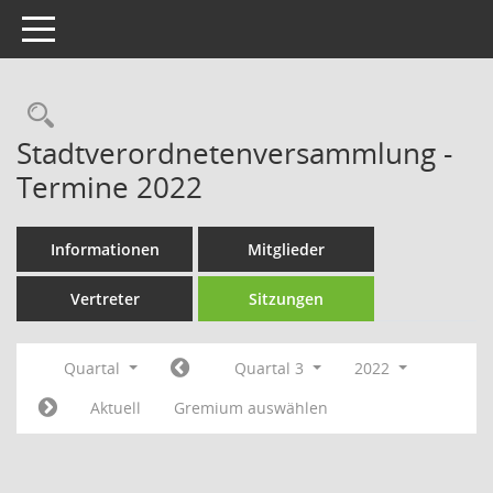
Toggle navigation
Rechercheauswahl
Stadtverordnetenversammlung -
Termine 2022
Informationen
Mitglieder
Vertreter
Sitzungen
Quartal
Quartal 3
2022
Aktuell
Gremium auswählen