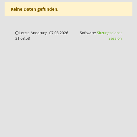
Keine Daten gefunden.
Letzte Änderung: 07.08.2026
Software:
Sitzungsdienst
(Wird in
21:03:53
Session