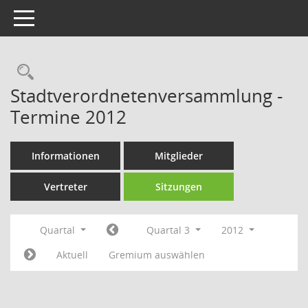
Toggle navigation
Rechercheauswahl
Stadtverordnetenversammlung -
Termine 2012
Informationen
Mitglieder
Vertreter
Sitzungen
Quartal
Quartal 3
2012
Aktuell
Gremium auswählen