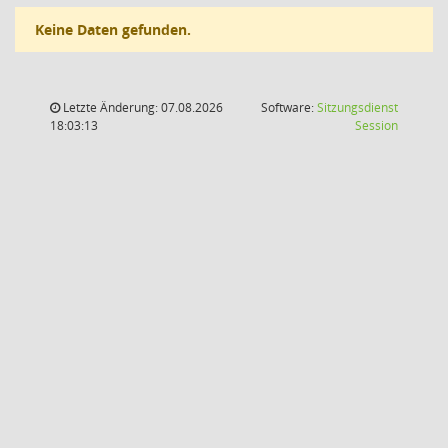
Keine Daten gefunden.
Letzte Änderung: 07.08.2026
Software:
Sitzungsdienst
(Wird in
18:03:13
Session