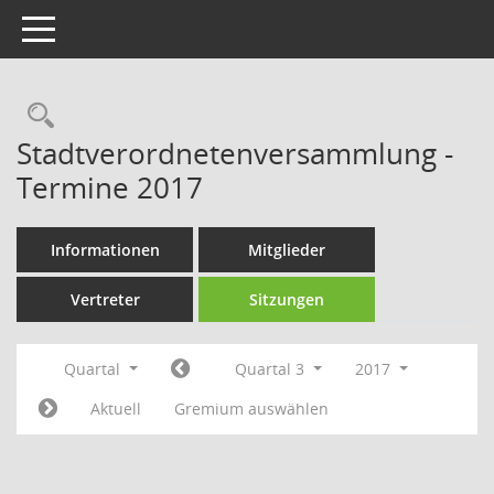
Toggle navigation
Rechercheauswahl
Stadtverordnetenversammlung -
Termine 2017
Informationen
Mitglieder
Vertreter
Sitzungen
Quartal
Quartal 3
2017
Aktuell
Gremium auswählen