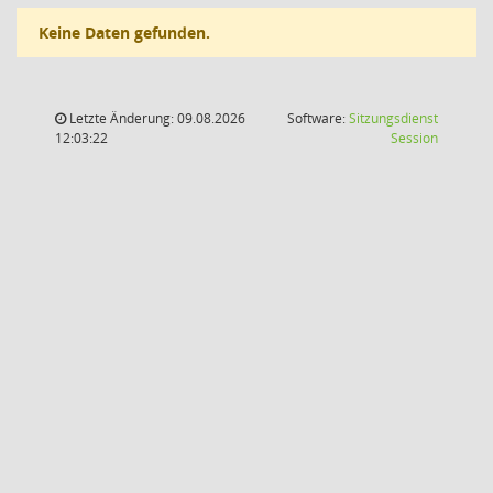
Keine Daten gefunden.
Letzte Änderung: 09.08.2026
Software:
Sitzungsdienst
(Wird in
12:03:22
Session