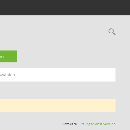
Rec
en
swählen
(Wird in
Software:
Sitzungsdienst
Session