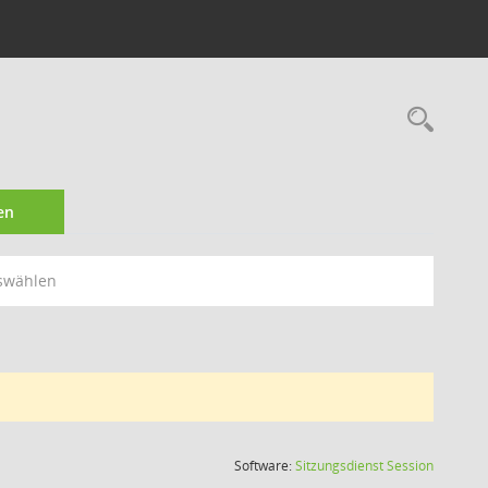
Rec
en
swählen
(Wird in
Software:
Sitzungsdienst
Session