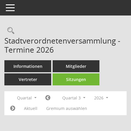
Toggle navigation
Rechercheauswahl
Stadtverordnetenversammlung -
Termine 2026
Informationen
Mitglieder
Vertreter
Sitzungen
Quartal
Quartal 3
2026
Aktuell
Gremium auswählen