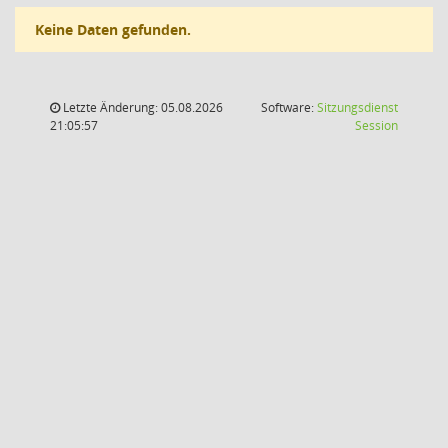
Keine Daten gefunden.
Letzte Änderung: 05.08.2026
Software:
Sitzungsdienst
(Wird in
21:05:57
Session