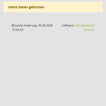
Keine Daten gefunden.
Letzte Änderung: 06.08.2026
Software:
Sitzungsdienst
(Wird in
15:03:34
Session