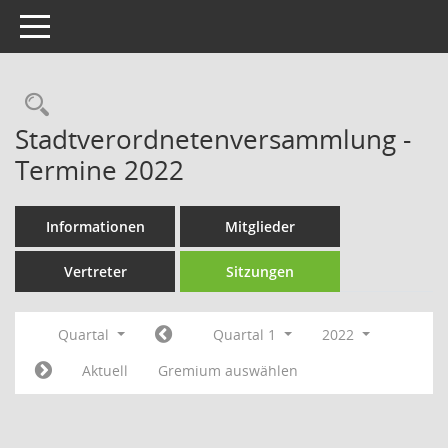
Toggle navigation
Rechercheauswahl
Stadtverordnetenversammlung -
Termine 2022
Informationen
Mitglieder
Vertreter
Sitzungen
Quartal
Quartal 1
2022
Aktuell
Gremium auswählen