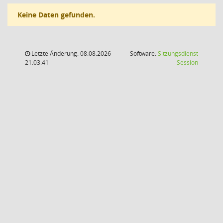
Keine Daten gefunden.
Letzte Änderung: 08.08.2026
Software:
Sitzungsdienst
(Wird in
21:03:41
Session