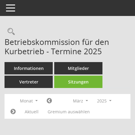
Toggle navigation
Rechercheauswahl
Betriebskommission für den
Kurbetrieb - Termine 2025
Informationen
Mitglieder
Vertreter
Sitzungen
Monat
März
2025
Aktuell
Gremium auswählen