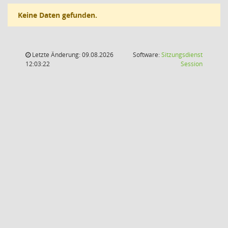
Keine Daten gefunden.
Letzte Änderung: 09.08.2026
Software:
Sitzungsdienst
(Wird in
12:03:22
Session