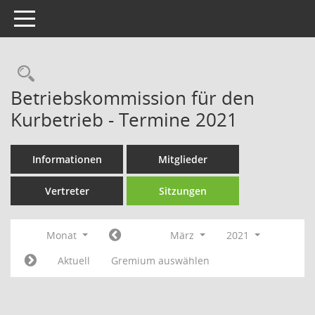
Toggle navigation
Rechercheauswahl
Betriebskommission für den
Kurbetrieb - Termine 2021
Informationen
Mitglieder
Vertreter
Sitzungen
Monat
März
2021
Aktuell
Gremium auswählen