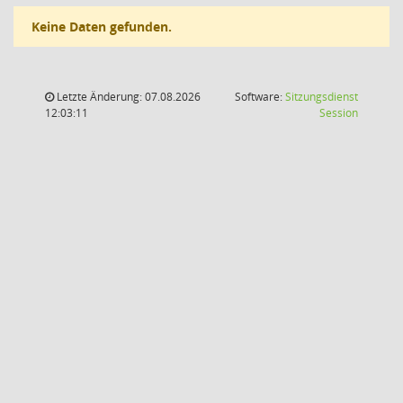
Keine Daten gefunden.
Letzte Änderung: 07.08.2026
Software:
Sitzungsdienst
(Wird in
12:03:11
Session