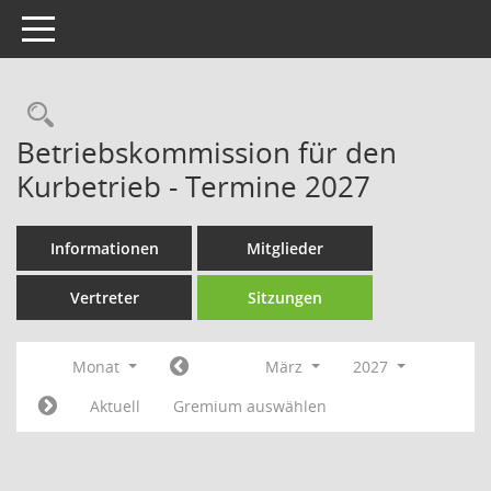
Toggle navigation
Rechercheauswahl
Betriebskommission für den
Kurbetrieb - Termine 2027
Informationen
Mitglieder
Vertreter
Sitzungen
Monat
März
2027
Aktuell
Gremium auswählen