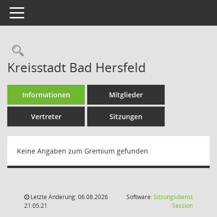
Toggle navigation
Rechercheauswahl
Kreisstadt Bad Hersfeld
Informationen
Mitglieder
Vertreter
Sitzungen
Keine Angaben zum Gremium gefunden.
Letzte Änderung: 06.08.2026
Software:
Sitzungsdienst
(Wird in
21:05:21
Session