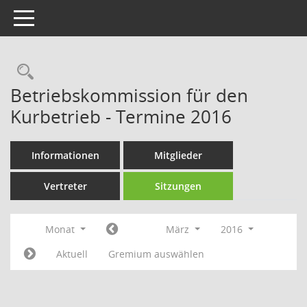
Toggle navigation
Rechercheauswahl
Betriebskommission für den
Kurbetrieb - Termine 2016
Informationen
Mitglieder
Vertreter
Sitzungen
Monat
März
2016
Aktuell
Gremium auswählen