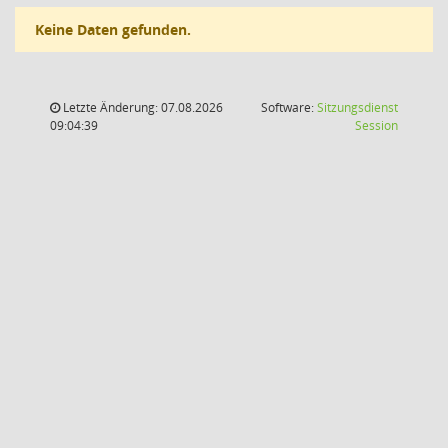
Keine Daten gefunden.
Letzte Änderung: 07.08.2026
Software:
Sitzungsdienst
(Wird in
09:04:39
Session