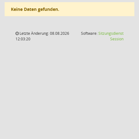
Keine Daten gefunden.
Letzte Änderung: 08.08.2026
Software:
Sitzungsdienst
(Wird in
12:03:20
Session