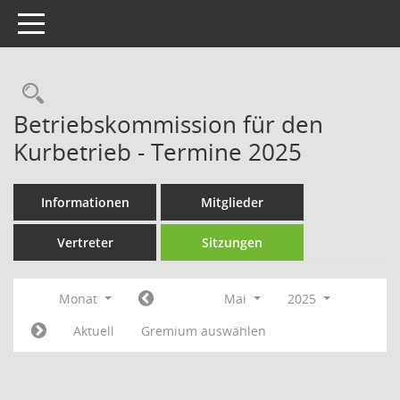
Toggle navigation
Rechercheauswahl
Betriebskommission für den
Kurbetrieb - Termine 2025
Informationen
Mitglieder
Vertreter
Sitzungen
Monat
Mai
2025
Aktuell
Gremium auswählen