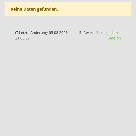
Keine Daten gefunden.
Letzte Änderung: 05.08.2026
Software:
Sitzungsdienst
(Wird in
21:05:57
Session