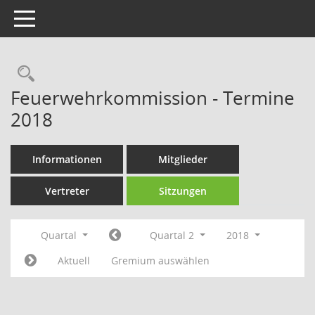
Toggle navigation
Rechercheauswahl
Feuerwehrkommission - Termine
2018
Informationen
Mitglieder
Vertreter
Sitzungen
Quartal
Quartal 2
2018
Aktuell
Gremium auswählen