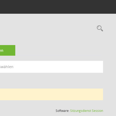
Rec
en
swählen
(Wird in
Software:
Sitzungsdienst
Session