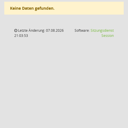
Keine Daten gefunden.
Letzte Änderung: 07.08.2026
Software:
Sitzungsdienst
(Wird in
21:03:53
Session