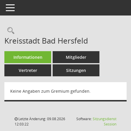
Toggle navigation
Rechercheauswahl
Kreisstadt Bad Hersfeld
Informationen
Mitglieder
Vertreter
Sitzungen
Keine Angaben zum Gremium gefunden.
Letzte Änderung: 09.08.2026
Software:
Sitzungsdienst
(Wird in
12:03:22
Session