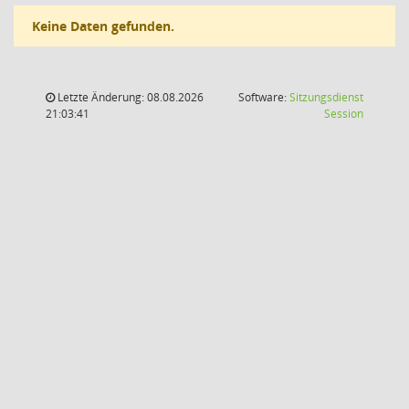
Keine Daten gefunden.
Letzte Änderung: 08.08.2026
Software:
Sitzungsdienst
(Wird in
21:03:41
Session