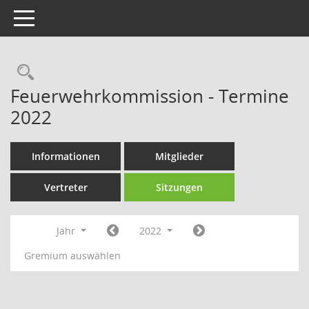
Toggle navigation
Rechercheauswahl
Feuerwehrkommission - Termine
2022
Informationen
Mitglieder
Vertreter
Sitzungen
Jahr
2022
Gremium auswählen