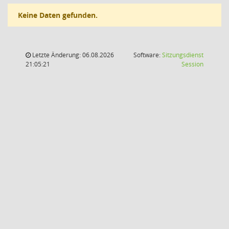
Keine Daten gefunden.
Letzte Änderung: 06.08.2026
Software:
Sitzungsdienst
(Wird in
21:05:21
Session