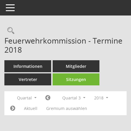
Toggle navigation
Rechercheauswahl
Feuerwehrkommission - Termine
2018
Informationen
Mitglieder
Vertreter
Sitzungen
Quartal
Quartal 3
2018
Aktuell
Gremium auswählen