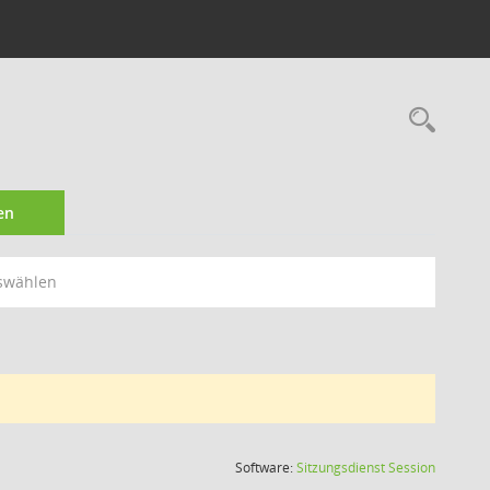
Rec
en
swählen
(Wird in
Software:
Sitzungsdienst
Session