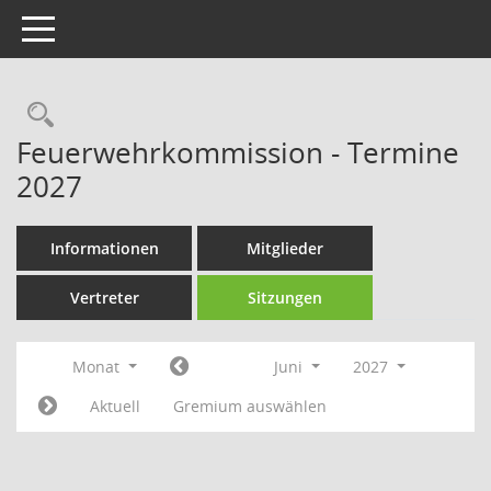
Toggle navigation
Rechercheauswahl
Feuerwehrkommission - Termine
2027
Informationen
Mitglieder
Vertreter
Sitzungen
Monat
Juni
2027
Aktuell
Gremium auswählen