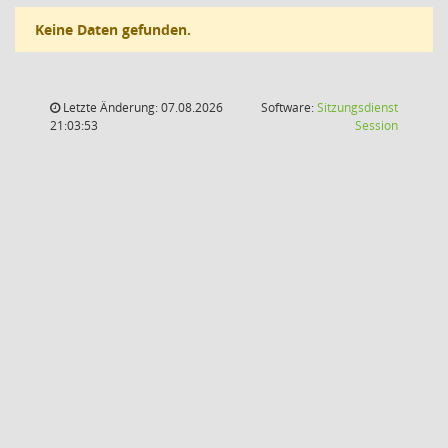
Keine Daten gefunden.
Letzte Änderung: 07.08.2026
Software:
Sitzungsdienst
(Wird in
21:03:53
Session