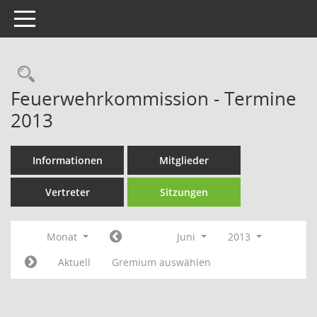
Toggle navigation
Rechercheauswahl
Feuerwehrkommission - Termine
2013
Informationen
Mitglieder
Vertreter
Sitzungen
Monat
Juni
2013
Aktuell
Gremium auswählen