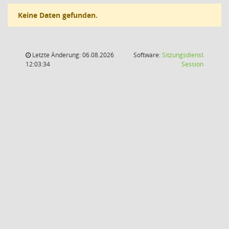
Keine Daten gefunden.
Letzte Änderung: 06.08.2026
Software:
Sitzungsdienst
(Wird in
12:03:34
Session