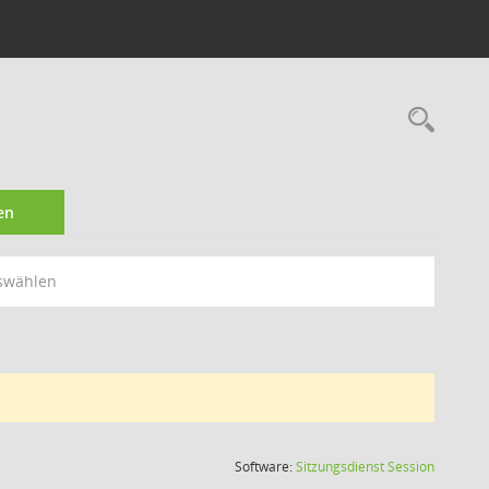
Rec
en
swählen
(Wird in
Software:
Sitzungsdienst
Session