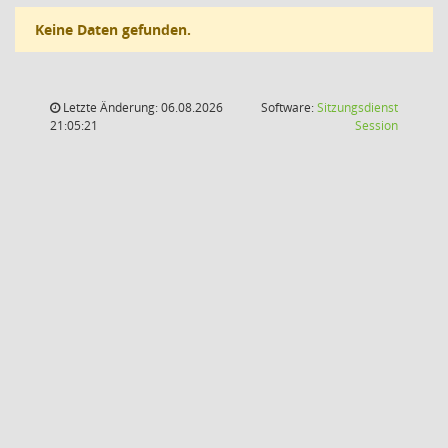
Keine Daten gefunden.
Letzte Änderung: 06.08.2026
Software:
Sitzungsdienst
(Wird in
21:05:21
Session