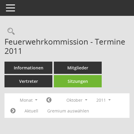
Toggle navigation
Rechercheauswahl
Feuerwehrkommission - Termine
2011
Informationen
Mitglieder
Vertreter
Sitzungen
Monat
Oktober
2011
Aktuell
Gremium auswählen