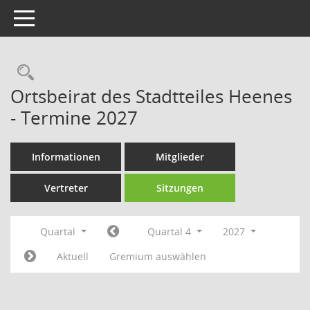
Toggle navigation
Rechercheauswahl
Ortsbeirat des Stadtteiles Heenes
- Termine 2027
Informationen
Mitglieder
Vertreter
Sitzungen
Quartal
Quartal 4
2027
Aktuell
Gremium auswählen