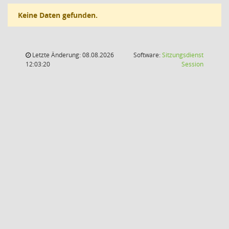
Keine Daten gefunden.
Letzte Änderung: 08.08.2026
Software:
Sitzungsdienst
(Wird in
12:03:20
Session