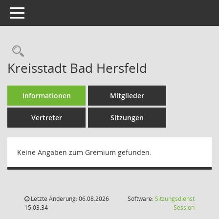
Toggle navigation
Rechercheauswahl
Kreisstadt Bad Hersfeld
Informationen
Mitglieder
Vertreter
Sitzungen
Keine Angaben zum Gremium gefunden.
Letzte Änderung: 06.08.2026
Software:
Sitzungsdienst
(Wird in
15:03:34
Session