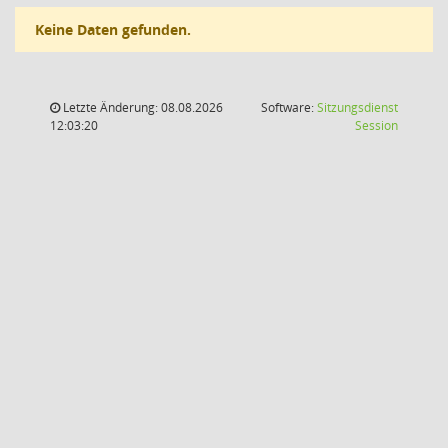
Keine Daten gefunden.
Letzte Änderung: 08.08.2026
Software:
Sitzungsdienst
(Wird in
12:03:20
Session