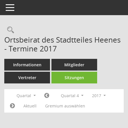
Toggle navigation
Rechercheauswahl
Ortsbeirat des Stadtteiles Heenes
- Termine 2017
Informationen
Mitglieder
Vertreter
Sitzungen
Quartal
Quartal 4
2017
Aktuell
Gremium auswählen