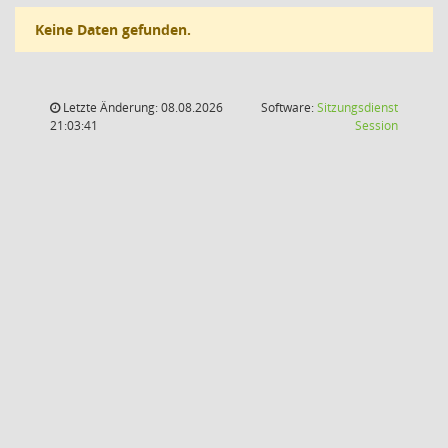
Keine Daten gefunden.
Letzte Änderung: 08.08.2026
Software:
Sitzungsdienst
(Wird in
21:03:41
Session