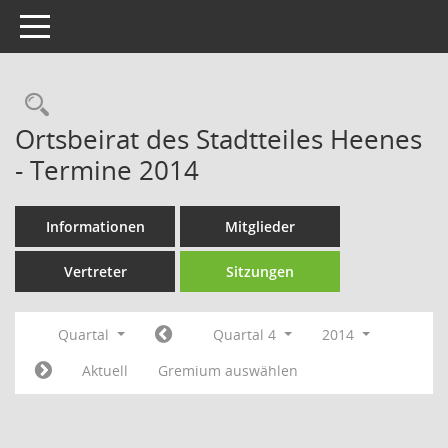
Toggle navigation
Rechercheauswahl
Ortsbeirat des Stadtteiles Heenes
- Termine 2014
Informationen
Mitglieder
Vertreter
Sitzungen
Quartal
Quartal 4
2014
Aktuell
Gremium auswählen