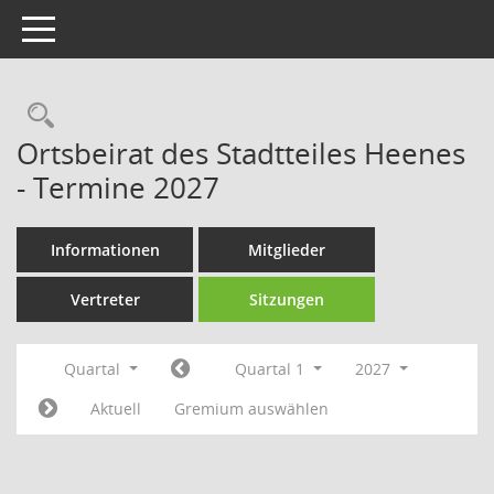
Toggle navigation
Rechercheauswahl
Ortsbeirat des Stadtteiles Heenes
- Termine 2027
Informationen
Mitglieder
Vertreter
Sitzungen
Quartal
Quartal 1
2027
Aktuell
Gremium auswählen