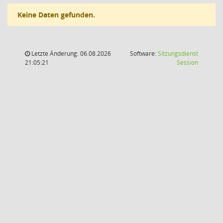
Keine Daten gefunden.
Letzte Änderung: 06.08.2026
Software:
Sitzungsdienst
(Wird in
21:05:21
Session