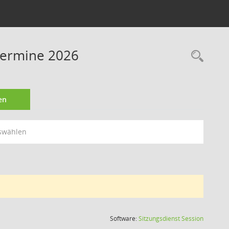
Termine 2026
Rec
en
swählen
(Wird in
Software:
Sitzungsdienst
Session