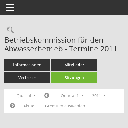
Toggle navigation
Rechercheauswahl
Betriebskommission für den
Abwasserbetrieb - Termine 2011
Informationen
Mitglieder
Vertreter
Sitzungen
Quartal
Quartal 1
2011
Aktuell
Gremium auswählen