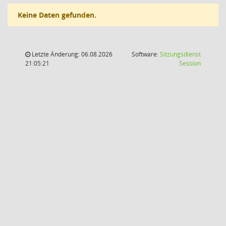
Keine Daten gefunden.
Letzte Änderung: 06.08.2026
Software:
Sitzungsdienst
(Wird in
21:05:21
Session