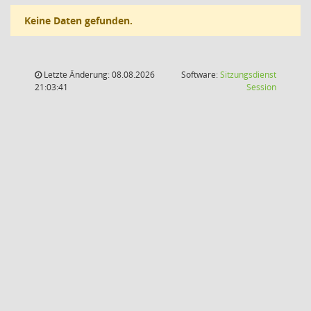
Keine Daten gefunden.
Letzte Änderung: 08.08.2026
Software:
Sitzungsdienst
(Wird in
21:03:41
Session