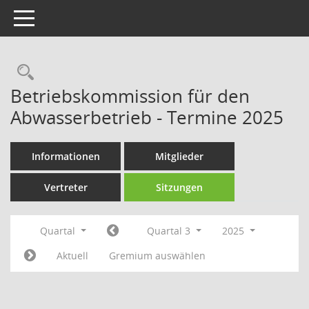
Toggle navigation
Rechercheauswahl
Betriebskommission für den
Abwasserbetrieb - Termine 2025
Informationen
Mitglieder
Vertreter
Sitzungen
Quartal
Quartal 3
2025
Aktuell
Gremium auswählen