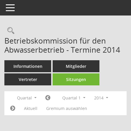
Toggle navigation
Rechercheauswahl
Betriebskommission für den
Abwasserbetrieb - Termine 2014
Informationen
Mitglieder
Vertreter
Sitzungen
Quartal
Quartal 1
2014
Aktuell
Gremium auswählen