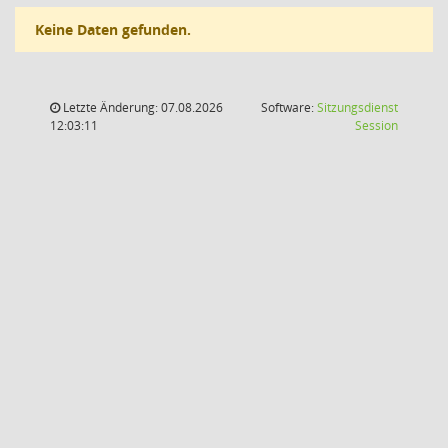
Keine Daten gefunden.
Letzte Änderung: 07.08.2026
Software:
Sitzungsdienst
(Wird in
12:03:11
Session