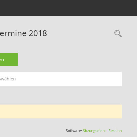
Termine 2018
Rec
en
swählen
(Wird in
Software:
Sitzungsdienst
Session