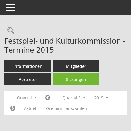
Toggle navigation
Rechercheauswahl
Festspiel- und Kulturkommission -
Termine 2015
Informationen
Mitglieder
Vertreter
Sitzungen
Quartal
Quartal 3
2015
Aktuell
Gremium auswählen