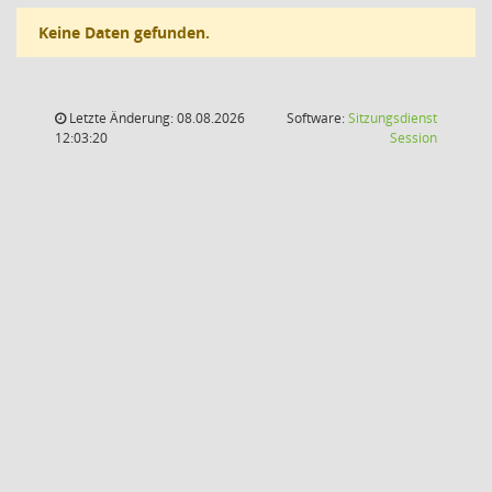
Keine Daten gefunden.
Letzte Änderung: 08.08.2026
Software:
Sitzungsdienst
(Wird in
12:03:20
Session