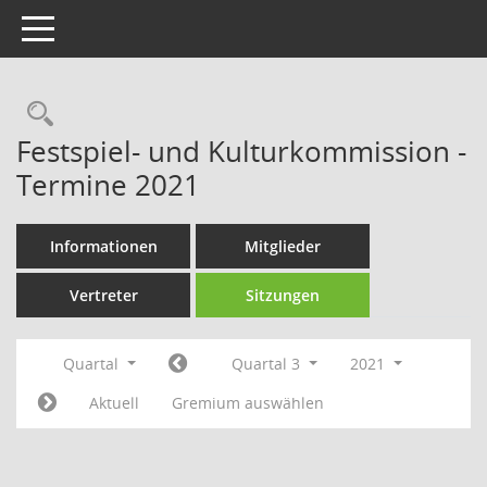
Toggle navigation
Rechercheauswahl
Festspiel- und Kulturkommission -
Termine 2021
Informationen
Mitglieder
Vertreter
Sitzungen
Quartal
Quartal 3
2021
Aktuell
Gremium auswählen