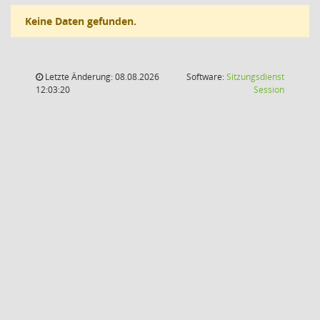
Keine Daten gefunden.
Letzte Änderung: 08.08.2026
Software:
Sitzungsdienst
(Wird in
12:03:20
Session