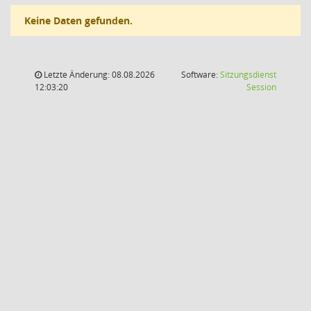
Keine Daten gefunden.
Letzte Änderung: 08.08.2026
Software:
Sitzungsdienst
(Wird in
12:03:20
Session