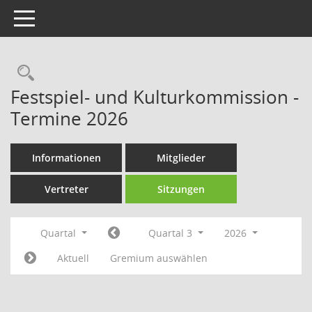
Toggle navigation
Rechercheauswahl
Festspiel- und Kulturkommission -
Termine 2026
Informationen
Mitglieder
Vertreter
Sitzungen
Quartal
Quartal 3
2026
Aktuell
Gremium auswählen